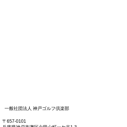
会員限定 購入の申請はこちら
交通アクセス
〒657-0101 兵庫県神戸市灘区六甲山町一ケ谷１−３
兵庫県南東部、神戸市の市街地より北西、六甲山上に
所在。
アクセス方法・経路案内はこちら
一般社団法人 神戸ゴルフ倶楽部
〒657-0101